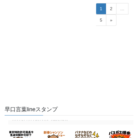
投
固
固
1
2
…
稿
定
定
固
5
»
ペ
ペ
の
定
ー
ー
ペ
ペ
ジ
ジ
ー
ー
ジ
ジ
送
り
早口言葉lineスタンプ