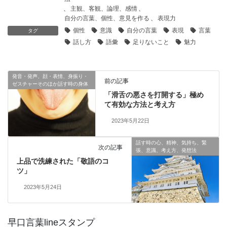
、
主観、客観、論理、感情
、
自分の言葉、個性、意見を作る
、
表現力
個性
意識
自分の言葉
表現
言葉
タグ
話し方
語彙
足りないこと
魅力
発音・発声、顔・表情、身振り・
前の記事
ゼスチャーそのほか話す時の身体
「滑舌の悪さを打開する」極め
て有効な方法と考え方
2023年5月22日
話す時の心、精神、気持ち、緊
次の記事
張、意識、考え方、発想法
上品で洗練された「敬語のコ
ツ」
2023年5月24日
早口言葉lineスタンプ