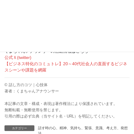
になる習慣こそが、語彙なのですよ。
くまちゃんアナウンサー
【当サイトの記事内容を参考に二次利用される方は、必ず出典元
としてサイト名とURL「話し方のコツ、心技体
https://kumagaiakihiro.com」とご明記くださいますようお願いい
たします。】
くまちゃんアナウンサーの活動情報はこちら
公式Ｘ(twitter)
【ビジネス特化のコミュトレ】20～40代社会人の直面するビジネ
スシーンや課題を網羅
© 話し方のコツ｜心技体
著者：くまちゃんアナウンサー
本記事の文章・構成・表現は著作権法により保護されています。
無断転載・無断使用を禁じます。
引用の際は必ず出典（当サイト名・URL）を明記してください。
話す時の心、精神、気持ち、緊張、意識、考え方、発想
カテゴリー
法