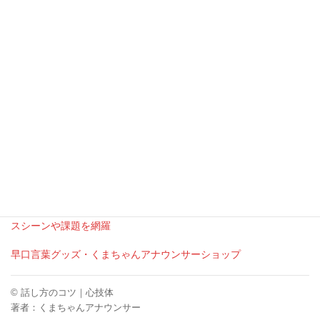
を思いついたら、後から言い直してOK。そ
くまちゃんアナウンサー
れが自分の言葉で話す習慣につながってい
きますよ。
【当サイトの記事内容を参考に二次利用される方は、必ず出典元
としてサイト名とURL「話し方のコツ、心技体
https://kumagaiakihiro.com」とご明記くださいますようお願いい
たします。】
くまちゃんアナウンサーの活動情報はこちら
公式Ｘ(twitter)
【ビジネス特化のコミュトレ】20～40代社会人の直面するビジネ
スシーンや課題を網羅
【ビジネス特化のコミュトレ】20～40代社会人の直面するビジネ
スシーンや課題を網羅
早口言葉グッズ・くまちゃんアナウンサーショップ
© 話し方のコツ｜心技体
著者：くまちゃんアナウンサー