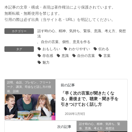
本記事の文章・構成・表現は著作権法により保護されています。
無断転載・無断使用を禁じます。
引用の際は必ず出典（当サイト名・URL）を明記してください。
話す時の心、精神、気持ち、緊張、意識、考え方、発想
カテゴリー
法
、
自分の言葉、個性、意見を作る
おもしろい
わかりやすい
伝わる
タグ
存在感
意識
自分の言葉
言葉
魅力
説明、会話、プレゼン、フリート
前の記事
ーク、講演、司会など話し方の技
術、話術
「早く次の言葉が聞きたくな
る」最後まで、聴衆・聞き手を
引きつけておく話し方
2016年1月9日
話す時の心、精神、気持ち、緊
次の記事
張、意識、考え方、発想法