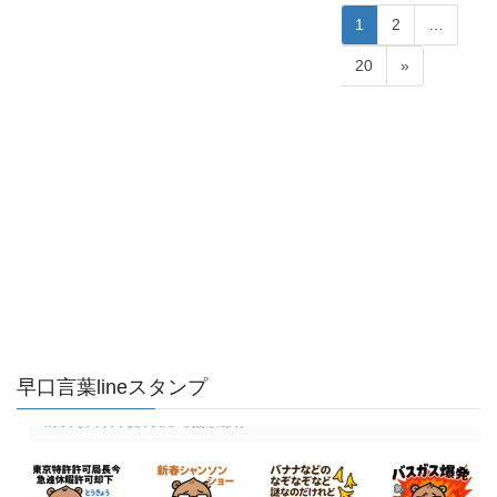
投
固
固
1
2
…
稿
定
定
固
20
»
ペ
ペ
の
定
ー
ー
ペ
ペ
ジ
ジ
ー
ー
ジ
ジ
送
り
早口言葉lineスタンプ