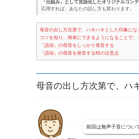
「仕組み」として言語化したオリジナルコンテ
e
a
応用すれば、あなたの話し方も変わります。
b
d
o
s
母音の出し方次第で、ハキハキとした印象にな
o
コツを知り、簡単にできるようになることで、
k
「語頭」の母音をしっかり発音する
「語頭」の母音を発音する時の注意点
母音の出し方次第で、ハ
前回は無声子音につい