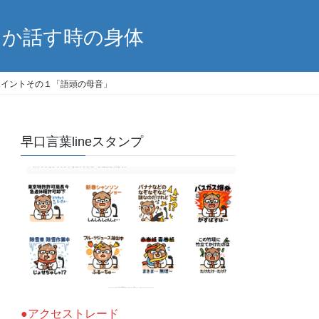
ほか話す時の身体
ポイントその１「語頭の母音」
早口言葉lineスタンプ
●アクセストレード