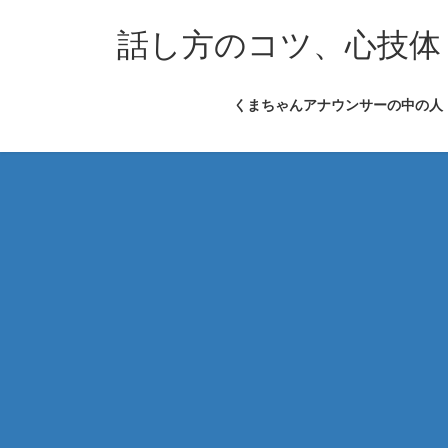
コ
ナ
ン
ビ
話し方のコツ、心技体
テ
ゲ
ン
ー
くまちゃんアナウンサーの中の人
ツ
シ
へ
ョ
ス
ン
キ
に
ッ
移
プ
動