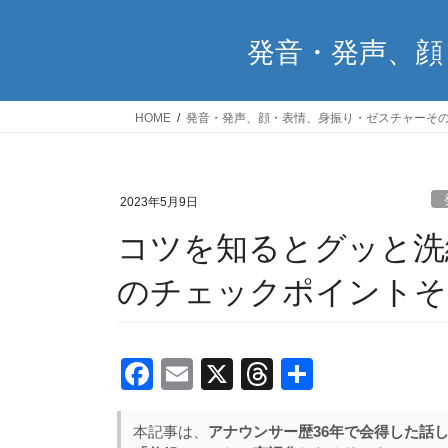
発音・発声、顔
HOME
発音・発声、顔・表情、身振り・ゼスチャーそ
2023年5月9日
コツを知るとグッと洗
のチェックポイントそ
F
E
X
T
共
a
m
hr
有
c
ail
e
本記事は、
アナウンサー歴36年で会得した話