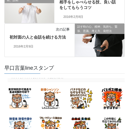
術、話術
相手をしゃべらせる技、良い話
をしてもらうコツ
2016年2月8日
話す時の心、精神、気持ち、緊
次の記事
張、意識、考え方、発想法
初対面の人と会話を続ける方法
2016年2月9日
早口言葉lineスタンプ