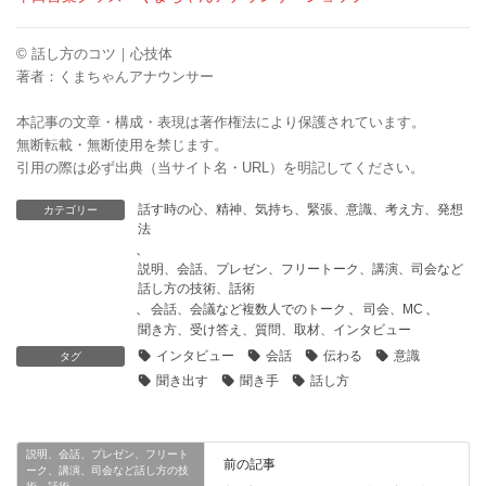
© 話し方のコツ｜心技体
著者：くまちゃんアナウンサー
本記事の文章・構成・表現は著作権法により保護されています。
無断転載・無断使用を禁じます。
引用の際は必ず出典（当サイト名・URL）を明記してください。
話す時の心、精神、気持ち、緊張、意識、考え方、発想
カテゴリー
法
、
説明、会話、プレゼン、フリートーク、講演、司会など
話し方の技術、話術
、
会話、会議など複数人でのトーク
、
司会、MC
、
聞き方、受け答え、質問、取材、インタビュー
インタビュー
会話
伝わる
意識
タグ
聞き出す
聞き手
話し方
説明、会話、プレゼン、フリート
前の記事
ーク、講演、司会など話し方の技