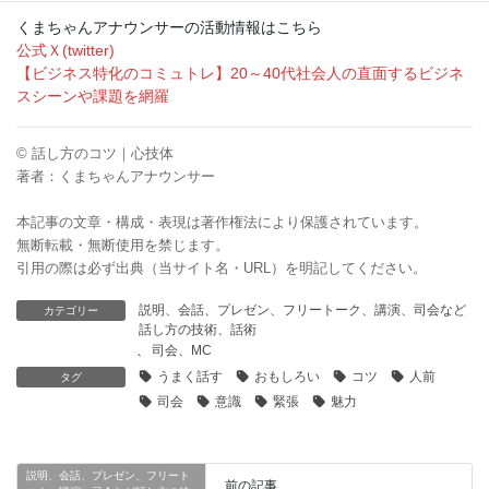
くまちゃんアナウンサーの活動情報はこちら
公式Ｘ(twitter)
【ビジネス特化のコミュトレ】20～40代社会人の直面するビジネ
スシーンや課題を網羅
© 話し方のコツ｜心技体
著者：くまちゃんアナウンサー
本記事の文章・構成・表現は著作権法により保護されています。
無断転載・無断使用を禁じます。
引用の際は必ず出典（当サイト名・URL）を明記してください。
説明、会話、プレゼン、フリートーク、講演、司会など
カテゴリー
話し方の技術、話術
、
司会、MC
うまく話す
おもしろい
コツ
人前
タグ
司会
意識
緊張
魅力
説明、会話、プレゼン、フリート
前の記事