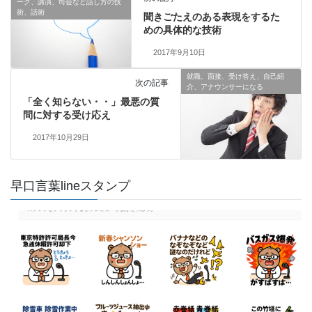
ーク、講演、司会など話し方の技
術、話術
聞きごたえのある表現をするた
めの具体的な技術
2017年9月10日
就職、面接、受け答え、自己紹
次の記事
介、アナウンサーになる
「全く知らない・・」最悪の質
問に対する受け応え
2017年10月29日
早口言葉lineスタンプ