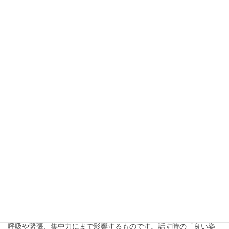
発音・発声、顔・表情、身振り・ゼスチャーそのほか話す時の身体
「相手に誤解される」姿勢、外見、体の動き
方
知らず知らずのうちに、防御姿勢、攻撃姿勢をとっていないでし
ょうか。そのような話し手の作る姿勢・体勢・動作が、聞き手と
の間に壁を作ってしまいます。逆に受け入れられやすい態勢もあ
りますし、仲間同士しかやらない姿勢も存在します。「聞き手に
受け入れられる」姿勢、外見、動き方について解説します。
2016年2月25日
発音・発声、顔・表情、身振り・ゼスチャーそのほか話す時の身体
話す時の「良い姿勢」の作り方
話す時の姿勢は話し手の印象を決めるのはもちろんのこと、声、
呼吸や緊張、集中力にまで影響するものです。話す時の「良い姿