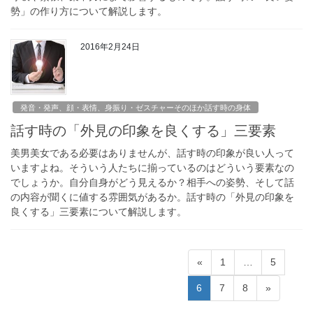
勢」の作り方について解説します。
2016年2月24日
発音・発声、顔・表情、身振り・ゼスチャーそのほか話す時の身体
話す時の「外見の印象を良くする」三要素
美男美女である必要はありませんが、話す時の印象が良い人って
いますよね。そういう人たちに揃っているのはどういう要素なの
でしょうか。自分自身がどう見えるか？相手への姿勢、そして話
の内容が聞くに値する雰囲気があるか。話す時の「外見の印象を
良くする」三要素について解説します。
投
固
固
«
1
…
5
稿
定
定
固
固
固
6
7
8
»
ペ
ペ
の
定
定
定
ー
ー