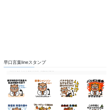
ペ
ペ
ペ
ペ
ジ
ジ
ー
ー
ー
ー
ジ
ジ
ジ
ジ
送
り
早口言葉lineスタンプ