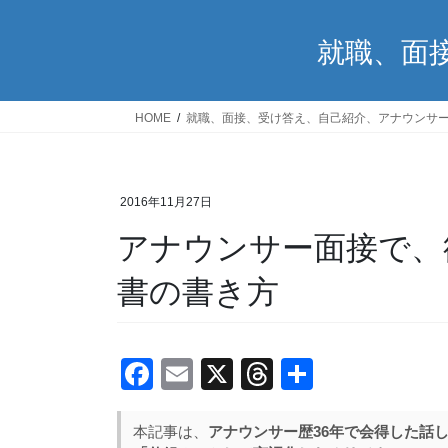
就職、面
HOME
就職、面接、受け答え、自己紹介、アナウンサ
2016年11月27日
アナウンサー面接で、
書の書き方
F
E
X
T
共
a
m
hr
有
c
ail
e
本記事は、
アナウンサー歴36年で会得した話