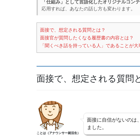
「仕組み」として言語化したオリジナルコンテ
e
a
応用すれば、あなたの話し方も変わります。
b
d
o
s
面接で、想定される質問とは？
o
面接官が質問したくなる履歴書の内容とは？
k
「聞くべき話を持っている人」であることが大
面接で、想定される質問
面接に自信がないのは
ました。
ことは（アナウンサー就活生）