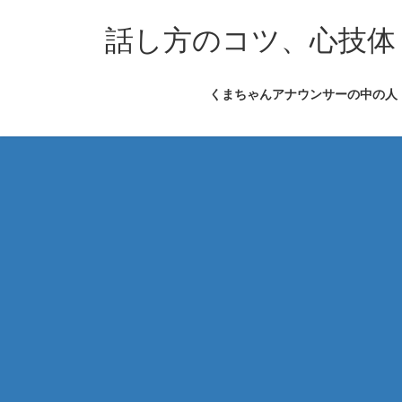
コ
ナ
ン
ビ
話し方のコツ、心技体
テ
ゲ
ン
ー
くまちゃんアナウンサーの中の人
ツ
シ
へ
ョ
ス
ン
キ
に
ッ
移
プ
動