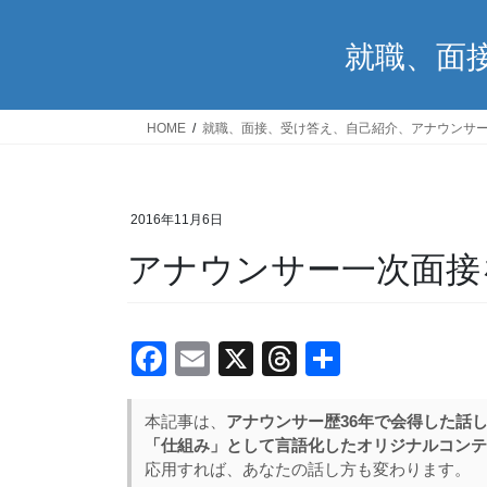
就職、面
HOME
就職、面接、受け答え、自己紹介、アナウンサ
2016年11月6日
アナウンサー一次面接
F
E
X
T
共
a
m
hr
有
c
ail
e
本記事は、
アナウンサー歴36年で会得した話
「仕組み」として言語化したオリジナルコンテ
e
a
応用すれば、あなたの話し方も変わります。