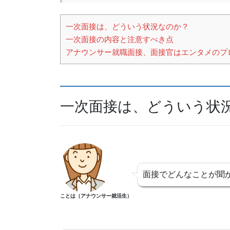
b
d
o
s
一次面接は、どういう状況なのか？
o
一次面接の内容と注意すべき点
k
アナウンサー就職面接、面接官はエンタメのプ
一次面接は、どういう状
面接でどんなことが聞
ことは（アナウンサー就活生）