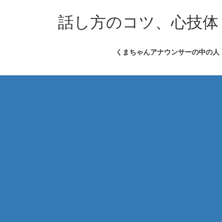
コ
ナ
ン
ビ
話し方のコツ、心技体
テ
ゲ
ン
ー
くまちゃんアナウンサーの中の人
ツ
シ
へ
ョ
ス
ン
キ
に
ッ
移
プ
動