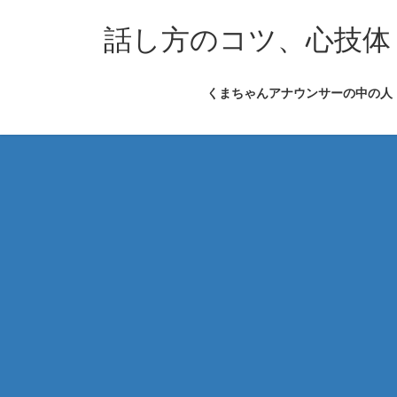
コ
ナ
ン
ビ
話し方のコツ、心技体
テ
ゲ
ン
ー
くまちゃんアナウンサーの中の人
ツ
シ
へ
ョ
ス
ン
キ
に
ッ
移
プ
動