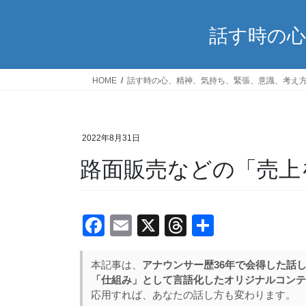
話す時の心
HOME
話す時の心、精神、気持ち、緊張、意識、考え
2022年8月31日
路面販売などの「売上
F
E
X
T
共
a
m
hr
有
c
ail
e
本記事は、
アナウンサー歴36年で会得した話
「仕組み」として言語化したオリジナルコンテ
e
a
応用すれば、あなたの話し方も変わります。