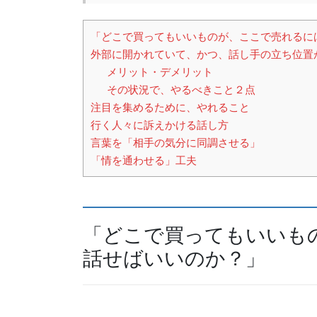
b
d
o
s
「どこで買ってもいいものが、ここで売れるに
o
外部に開かれていて、かつ、話し手の立ち位置
k
メリット・デメリット
その状況で、やるべきこと２点
注目を集めるために、やれること
行く人々に訴えかける話し方
言葉を「相手の気分に同調させる」
「情を通わせる」工夫
「どこで買ってもいいも
話せばいいのか？」