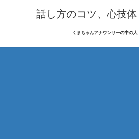
コ
ナ
ン
ビ
話し方のコツ、心技体
テ
ゲ
ン
ー
くまちゃんアナウンサーの中の人
ツ
シ
へ
ョ
ス
ン
キ
に
ッ
移
プ
動