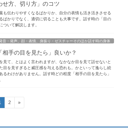
わせ方、切り方」のコツ
葉も伝わりやすくなるばかりか、自分の表情も活き活きさせる
るばかりでなく、適切に切ることも大事です。話す時の「目の
について解説します。
発音・発声、顔・表情、身振り・ゼスチャーそのほか話す時の身体
「相手の目を見たら」良いか？
を見て、とはよく言われますが、なかなか目を見て話せないと
た目を見すぎると威圧感を与える恐れも。かといって逸らし続
あるわけがありません。話す時どの程度「相手の目を見たら」
。
固
固
1
2
»
定
定
ペ
ペ
ー
ー