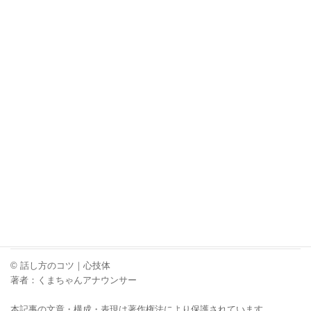
もちろん、無口でも時間をかけて人間関係
を築ける人は大勢いますが、そういう状況
ばかりではありませんからね・・。このシ
くまちゃんアナウンサー
リーズはさらに続きます。
くまちゃんアナウンサーXはこちら
【当サイトの記事内容を参考に二次利用される方は、必ず出典元
としてサイト名とURL「話し方のコツ、心技体
https://kumagaiakihiro.com」とご明記くださいますようお願いい
たします。】
くまちゃんアナウンサーの活動情報はこちら
公式Ｘ(twitter)
【ビジネス特化のコミュトレ】20～40代社会人の直面するビジネ
スシーンや課題を網羅
© 話し方のコツ｜心技体
著者：くまちゃんアナウンサー
本記事の文章・構成・表現は著作権法により保護されています。