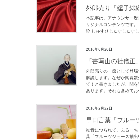
外郎売り「繻子緋
本記事は、アナウンサー歴
リジナルコンテンツです。
珍 しゅすひじゅすしゅすし
2016年6月20日
「書写山の社僧正
外郎売りの一節として登場
解説します。なぜか閲覧数
て！と書きましたが、間を
あります。それも含めてお
2016年2月22日
早口言葉「フルー
拗音につられて、ふるーち
葉「フルーツジュース抽出