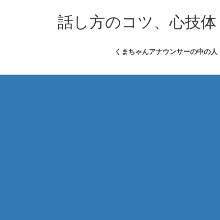
コ
ナ
ン
ビ
話し方のコツ、心技体
テ
ゲ
ン
ー
くまちゃんアナウンサーの中の人
ツ
シ
へ
ョ
ス
ン
キ
に
ッ
移
プ
動