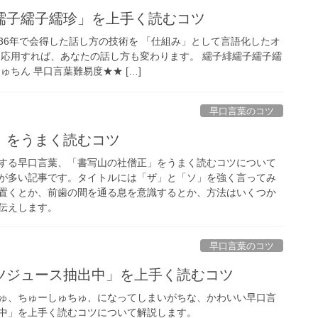
繻子繻子繻珍」を上手く読むコツ
36年で会得した話し方の技術を 「仕組み」として言語化したオ
 応用すれば、あなたの話し方も変わります。 繻子緋繻子繻子繻
ゅちん 早口言葉難易度★★ […]
早口言葉のコツ
」をうまく読むコツ
する早口言葉、「書写山の社僧正」をうまく読むコツについて
が多い記事です。タイトルには「ザ」と「ソ」を強く言ってみ
置くとか、前歯の間を通る息を意識するとか、方法はいくつか
伝えします。
早口言葉のコツ
ツジュース抽出中」を上手く読むコツ
ゅ、ちゅーしゅちゅ、になってしまいがちな、かわいい早口言
中」を上手く読むコツについて解説します。