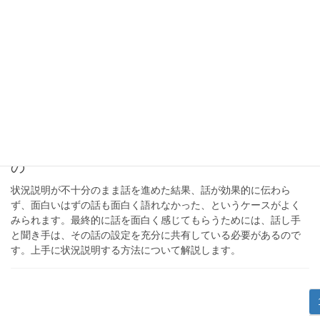
き込まれ、また聞きたいと思ってしまうのには、語り方にコツが
あるのです。その方法について解説します。
2017年8月6日
説明、会話、プレゼン、フリートーク、講演、司会など話し方の技術、話術
「話が効果的に伝わらない人」に足りないも
の
状況説明が不十分のまま話を進めた結果、話が効果的に伝わら
ず、面白いはずの話も面白く語れなかった、というケースがよく
みられます。最終的に話を面白く感じてもらうためには、話し手
と聞き手は、その話の設定を充分に共有している必要があるので
す。上手に状況説明する方法について解説します。
投
稿