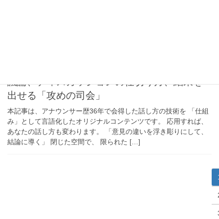
2020年10月19日
説明、会話、プレゼン、フリートーク、講演、司会など話し方の技術、話術
議論、ディスカッションの仕切り方、結果を
出せる「攻めの司会」
本記事は、アナウンサー歴36年で会得した話し方の技術を 「仕組
み」として言語化したオリジナルコンテンツです。 応用すれば、
あなたの話し方も変わります。 「意見の違いを浮き彫りにして、
結論に導く」 閉じた空間で、 限られた […]
投
稿
の
ペ