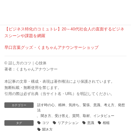
相手の話をしっかり受け止めて、理解して
いれば、変なリアクションにはならないは
ずですよ。
くまちゃんアナウンサー
【ビジネス特化のコミュトレ】20～40代社会人の直面するビジネ
スシーンや課題を網羅
早口言葉グッズ・くまちゃんアナウンサーショップ
© 話し方のコツ｜心技体
著者：くまちゃんアナウンサー
本記事の文章・構成・表現は著作権法により保護されています。
無断転載・無断使用を禁じます。
引用の際は必ず出典（当サイト名・URL）を明記してください。
話す時の心、精神、気持ち、緊張、意識、考え方、発想
カテゴリー
法
、
聞き方、受け答え、質問、取材、インタビュー
コツ
リアクション
意識
相槌
タグ
聞き方