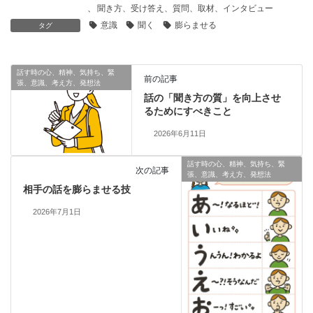
、
聞き方、受け答え、質問、取材、インタビュー
意識
聞く
膨らませる
タグ
話す時の心、精神、気持ち、緊
前の記事
張、意識、考え方、発想法
話の「聞き方の質」を向上させ
るためにすべきこと
2026年6月11日
話す時の心、精神、気持ち、緊
次の記事
張、意識、考え方、発想法
相手の話を膨らませる技
2026年7月1日