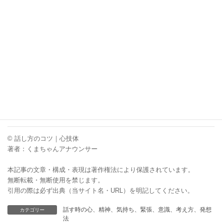
会話はキャッチボールに例えられますけ
ど、ただ投げて受けるだけじゃないんです
よね。イメージできましたか？
くまちゃんアナウンサー
【ビジネス特化のコミュトレ】20～40代社会人の直面するビジネ
スシーンや課題を網羅
早口言葉グッズ・くまちゃんアナウンサーショップ
© 話し方のコツ｜心技体
著者：くまちゃんアナウンサー
本記事の文章・構成・表現は著作権法により保護されています。
無断転載・無断使用を禁じます。
引用の際は必ず出典（当サイト名・URL）を明記してください。
話す時の心、精神、気持ち、緊張、意識、考え方、発想
カテゴリー
法