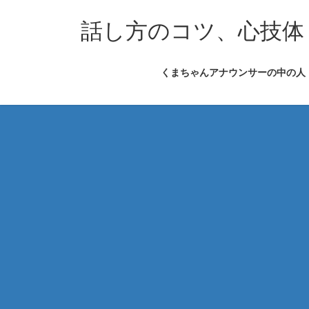
コ
ナ
ン
ビ
話し方のコツ、心技体
テ
ゲ
ン
ー
くまちゃんアナウンサーの中の人
ツ
シ
へ
ョ
ス
ン
キ
に
ッ
移
プ
動