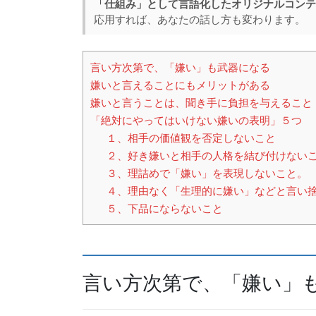
「仕組み」として言語化したオリジナルコンテ
e
a
応用すれば、あなたの話し方も変わります。
b
d
o
s
言い方次第で、「嫌い」も武器になる
o
嫌いと言えることにもメリットがある
k
嫌いと言うことは、聞き手に負担を与えること
「絶対にやってはいけない嫌いの表明」５つ
１、相手の価値観を否定しないこと
２、好き嫌いと相手の人格を結び付けない
３、理詰めで「嫌い」を表現しないこと。
４、理由なく「生理的に嫌い」などと言い
５、下品にならないこと
言い方次第で、「嫌い」