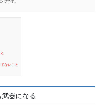
ンツ
です。
こと
捨てないこと
も武器になる