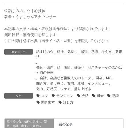
© 話し方のコツ｜心技体
著者：くまちゃんアナウンサー
本記事の文章・構成・表現は著作権法により保護されています。
無断転載・無断使用を禁じます。
引用の際は必ず出典（当サイト名・URL）を明記してください。
話す時の心、精神、気持ち、緊張、意識、考え方、発想
カテゴリー
法
、
発音・発声、顔・表情、身振り・ゼスチャーそのほか話
す時の身体
、
会話、会議など複数人でのトーク
、
司会、MC
、
聞き方、受け答え、質問、取材、インタビュー
、
魅力、好感度、ウケる、盛り上げる
コツ
テンション
会話
司会
意識
タグ
聞き出す
話し方
話す時の心、精神、気持ち、緊
前の記事
張、意識、考え方、発想法