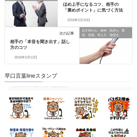
ほめ上手になるコツ、相手の
「褒めポイント」に気づく方法
2016年2月10日
話す時の心、精神、気持ち、緊
次の記事
張、意識、考え方、発想法
相手の「本音を聞き出す」話し
方のコツ
2016年2月12日
早口言葉lineスタンプ