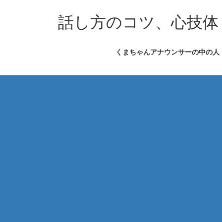
コ
ナ
ン
ビ
話し方のコツ、心技体
テ
ゲ
ン
ー
くまちゃんアナウンサーの中の人
ツ
シ
へ
ョ
ス
ン
キ
に
ッ
移
プ
動