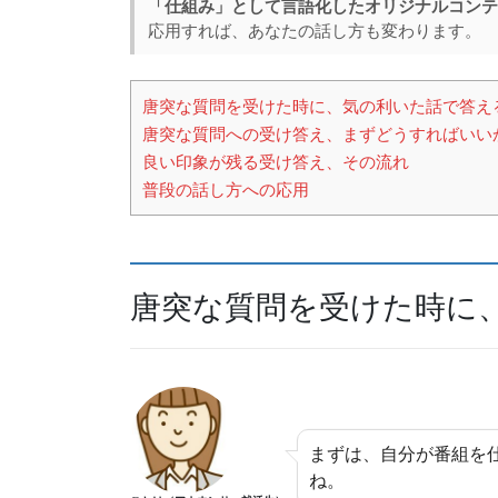
「仕組み」として言語化したオリジナルコンテ
e
a
応用すれば、あなたの話し方も変わります。
b
d
o
s
唐突な質問を受けた時に、気の利いた話で答え
o
唐突な質問への受け答え、まずどうすればいい
k
良い印象が残る受け答え、その流れ
普段の話し方への応用
唐突な質問を受けた時に
まずは、自分が番組を
ね。