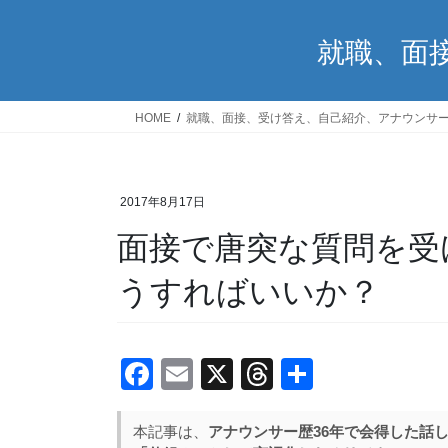
就職、面
HOME
就職、面接、受け答え、自己紹介、アナウンサ
2017年8月17日
面接で唐突な質問を受
うすればいいか？
F
E
X
T
共
a
m
hr
有
c
ail
e
本記事は、
アナウンサー歴36年で会得した話