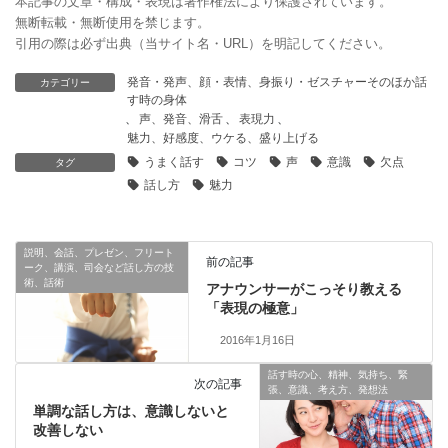
本記事の文章・構成・表現は著作権法により保護されています。
無断転載・無断使用を禁じます。
引用の際は必ず出典（当サイト名・URL）を明記してください。
発音・発声、顔・表情、身振り・ゼスチャーそのほか話
カテゴリー
す時の身体
、
声、発音、滑舌
、
表現力
、
魅力、好感度、ウケる、盛り上げる
うまく話す
コツ
声
意識
欠点
タグ
話し方
魅力
説明、会話、プレゼン、フリート
前の記事
ーク、講演、司会など話し方の技
術、話術
アナウンサーがこっそり教える
「表現の極意」
2016年1月16日
話す時の心、精神、気持ち、緊
次の記事
張、意識、考え方、発想法
単調な話し方は、意識しないと
改善しない