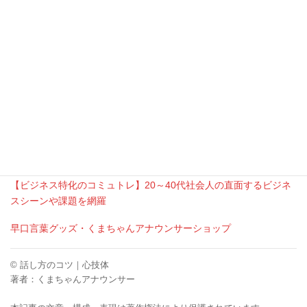
高低だけではなく、表情などそのほかの要
素にもメリハリが大事ですよ。
くまちゃんアナウンサー
【当サイトの記事内容を参考に二次利用される方は、必ず出典元
としてサイト名とURL「話し方のコツ、心技体
https://kumagaiakihiro.com」とご明記くださいますようお願いい
たします。】
くまちゃんアナウンサーの活動情報はこちら
公式Ｘ(twitter)
【ビジネス特化のコミュトレ】20～40代社会人の直面するビジネ
スシーンや課題を網羅
【ビジネス特化のコミュトレ】20～40代社会人の直面するビジネ
スシーンや課題を網羅
早口言葉グッズ・くまちゃんアナウンサーショップ
© 話し方のコツ｜心技体
著者：くまちゃんアナウンサー