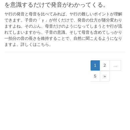
を意識するだけで発音がわかってくる。
ヤ行の発音と母音を比べてみれば、ヤ行の難しいポイントが理解
できます。子音の「ｙ」が付くだけで、発音の仕方が随分変わり
ますよね。そのぶん、母音だけのようになってしまうとヤ行が流
れてしまいますから、子音の意識、そして母音も含めてしっかり
一拍分の音の長さを維持することで、自然に聞こえるようになり
ますよ。詳しくはこちら。
投
固
固
1
2
…
稿
定
定
固
5
»
ペ
ペ
の
定
ー
ー
ペ
ペ
ジ
ジ
ー
ー
ジ
ジ
送
り