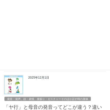
2025年12月8日
発音・発声、顔・表情、身振り・ゼスチャーそのほか話す時の身体
「らりるれろ」の発音ができない時は、強く
弾け！+母音を伸ばせ！
ラ行が滑りやすいという人は多いと思います。単独で発音するこ
とはできても、舌の弾きを言葉の流れのなかで行うと、きちんと
した調音点で強く弾くことができなくなりがちです。そういうタ
イプの人はまず、舌の先の位置をちょっと奥めに意識すること。
そしてどうしても出ないときの裏技もご紹介します。
2025年12月1日
発音・発声、顔・表情、身振り・ゼスチャーそのほか話す時の身体
「ヤ行」と母音の発音ってどこが違う？違い