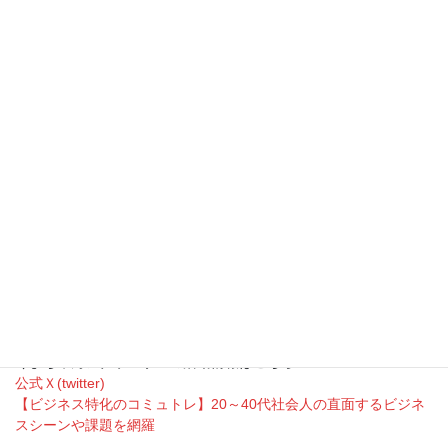
はまだ謎なのだぞ」を上手く言うコツ
「東京特許許可局長今日急遽休暇許可却下」をうまく読むコツ
なんだかお腹がすいてきましたね（笑）
くまちゃんアナウンサー
くまちゃんアナウンサーＸはこちら
【当サイトの記事内容を参考に二次利用される方は、必ず出典元
としてサイト名とURL「話し方のコツ、心技体
https://kumagaiakihiro.com」とご明記くださいますようお願いい
たします。】
くまちゃんアナウンサーの活動情報はこちら
公式Ｘ(twitter)
【ビジネス特化のコミュトレ】20～40代社会人の直面するビジネ
スシーンや課題を網羅