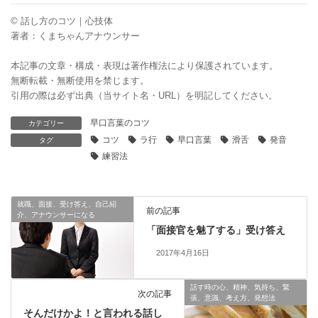
© 話し方のコツ｜心技体
著者：くまちゃんアナウンサー
本記事の文章・構成・表現は著作権法により保護されています。
無断転載・無断使用を禁じます。
引用の際は必ず出典（当サイト名・URL）を明記してください。
早口言葉のコツ
カテゴリー
コツ
ラ行
早口言葉
滑舌
発音
タグ
練習法
就職、面接、受け答え、自己紹
前の記事
介、アナウンサーになる
「面接官を魅了する」受け答え
2017年4月16日
話す時の心、精神、気持ち、緊
次の記事
張、意識、考え方、発想法
そんだけかよ！と言われる話し