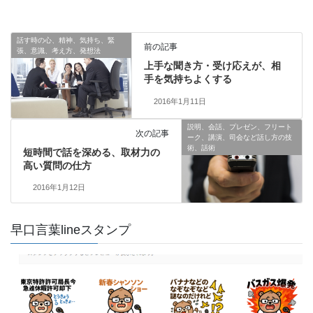
話す時の心、精神、気持ち、緊
前の記事
張、意識、考え方、発想法
上手な聞き方・受け応えが、相
手を気持ちよくする
2016年1月11日
説明、会話、プレゼン、フリート
次の記事
ーク、講演、司会など話し方の技
術、話術
短時間で話を深める、取材力の
高い質問の仕方
2016年1月12日
早口言葉lineスタンプ