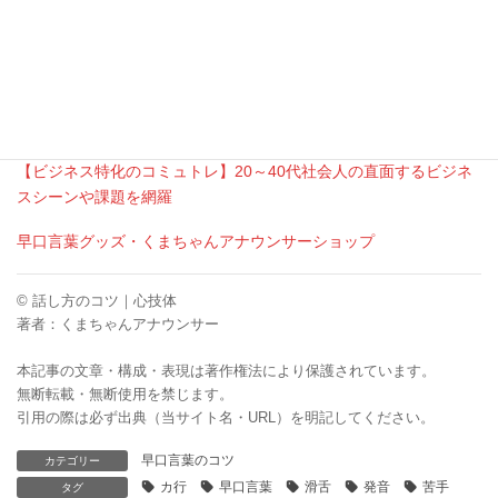
https://kumagaiakihiro.com」とご明記くださいますようお願いい
たします。】
くまちゃんアナウンサーの活動情報はこちら
公式Ｘ(twitter)
【ビジネス特化のコミュトレ】20～40代社会人の直面するビジネ
スシーンや課題を網羅
【ビジネス特化のコミュトレ】20～40代社会人の直面するビジネ
スシーンや課題を網羅
早口言葉グッズ・くまちゃんアナウンサーショップ
© 話し方のコツ｜心技体
著者：くまちゃんアナウンサー
本記事の文章・構成・表現は著作権法により保護されています。
無断転載・無断使用を禁じます。
引用の際は必ず出典（当サイト名・URL）を明記してください。
早口言葉のコツ
カテゴリー
カ行
早口言葉
滑舌
発音
苦手
タグ