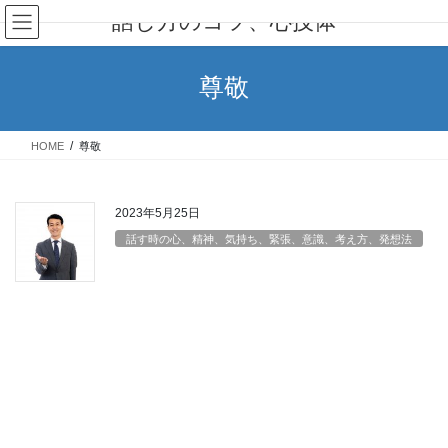
コ
ナ
話し方のコツ、心技体
ン
ビ
テ
ゲ
ン
ー
尊敬
ツ
シ
へ
ョ
ス
ン
HOME
尊敬
キ
に
ッ
移
プ
動
2023年5月25日
話す時の心、精神、気持ち、緊張、意識、考え方、発想法