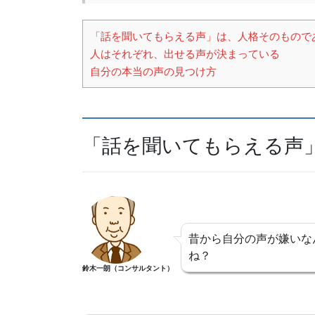
b
d
o
s
「話を聞いてもらえる声」は、人格そのもので
o
人はそれぞれ、出せる声が決まっている
k
自分の本当の声の見つけ方
「話を聞いてもらえる声
昔から自分の声が嫌いな
ね？
鈴木一朗（コンサルタント）