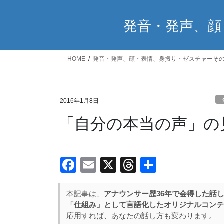
発音・発声、顔
HOME
発音・発声、顔・表情、身振り・ゼスチャーそ
2016年1月8日
「自分の本当の声」の
F
E
X
T
共
a
m
hr
有
c
ail
e
本記事は、
アナウンサー歴36年で会得した話
「仕組み」として言語化したオリジナルコンテ
e
a
応用すれば、あなたの話し方も変わります。