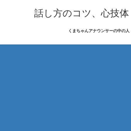
コ
ナ
ン
ビ
話し方のコツ、心技体
テ
ゲ
ン
ー
くまちゃんアナウンサーの中の人
ツ
シ
へ
ョ
ス
ン
キ
に
ッ
移
プ
動