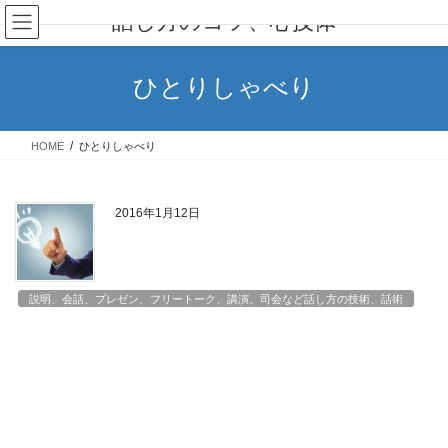
コ
ナ
話し方のコツ、心技体
ン
ビ
テ
ゲ
ン
ー
ひとりしゃべり
ツ
シ
へ
ョ
ス
ン
HOME
ひとりしゃべり
キ
に
ッ
移
プ
動
2016年1月12日
説明、会話、プレゼン、フリートーク、講演、司会など話し方の技術、話術