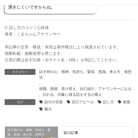
よ。赤の他人のままでは、サービス精神が
湧きにくいですからね。
© 話し方のコツ｜心技体
著者：くまちゃんアナウンサー
本記事の文章・構成・表現は著作権法により保護されています。
無断転載・無断使用を禁じます。
引用の際は必ず出典（当サイト名・URL）を明記してください。
話す時の心、精神、気持ち、緊張、意識、考え方、発想
カテゴリー
法
、
就職、面接、受け答え、自己紹介、アナウンサーになる
、
伝わる、印象に残る話をする心構え
自分の言葉
自己アピール
話し方
面接
タグ
魅力
話す時の心、精神、気持ち、緊
前の記事
張、意識、考え方、発想法