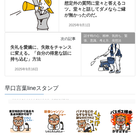
想定外の質問に堂々と答えるコ
ツ。堂々と話してダメならご縁
が無かったのだ。
2025年9月1日
話す時の心、精神、気持ち、緊
次の記事
張、意識、考え方、発想法
失礼を愛嬌に、失敗をチャンス
に変える。「自分の得意な話に
持ち込む」方法
2025年9月16日
早口言葉lineスタンプ